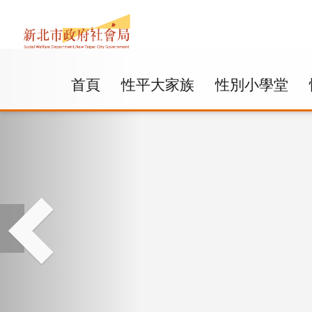
:::
跳
到
首頁
性平大家族
性別小學堂
主
要
內
容