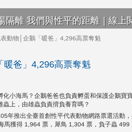
場隔離 我們與性平的距離｜線上
表動物│企鵝「暖爸」4,296高票奪魁
暖爸」4,296高票奪魁
孵化小海馬？企鵝爸爸也負責孵蛋和保護企鵝寶
雄蟲上，由雄蟲負責揹負養育嗎？
5年推出全臺首創性平代表動物網路票選活動，共有
獲得 1,964 票，犀鳥 1,304 票，負子蟲 499