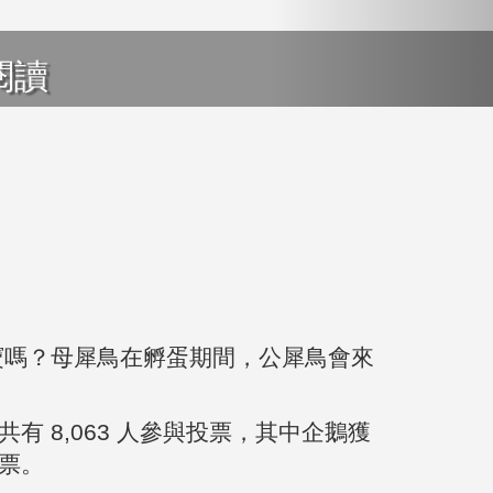
閱讀
寶嗎？母犀鳥在孵蛋期間，公犀鳥會來
 8,063 人參與投票，其中企鵝獲
 票。