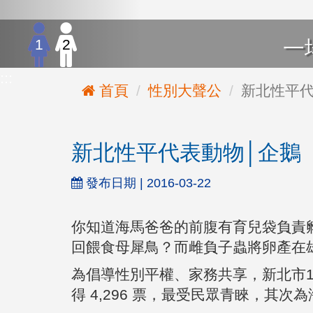
1
2
一
:::
首頁
性別大聲公
新北性平代
新北性平代表動物│企鵝「
發布日期 | 2016-03-22
你知道海馬爸爸的前腹有育兒袋負責
回餵食母犀鳥？而雌負子蟲將卵產在
為倡導性別平權、家務共享，新北市10
得 4,296 票，最受民眾青睞，其次為海馬