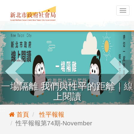
:::
行
動
跳
版
選
到
單
主
要
內
一場隔離 我們與性平的距離｜線
容
上閱讀
:::
首頁
性平報報
性平報報第74期-November